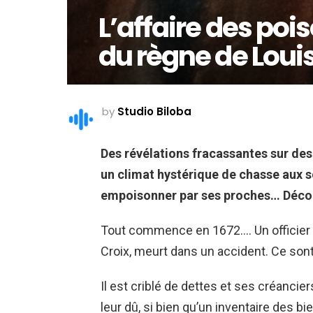
L’affaire des poi
du règne de Louis
by
Studio Biloba
Des révélations fracassantes sur des
un climat hystérique de chasse aux so
empoisonner par ses proches… Découv
Tout commence en 1672…. Un officier d
Croix, meurt dans un accident. Ce sont 
Il est criblé de dettes et ses créancie
leur dû, si bien qu’un inventaire des b