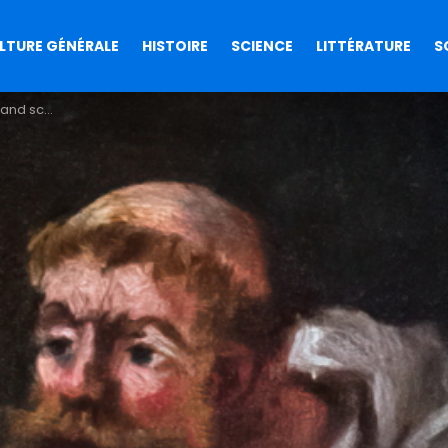
LTURE GÉNÉRALE
HISTOIRE
SCIENCE
LITTÉRATURE
S
e Louis XIV !