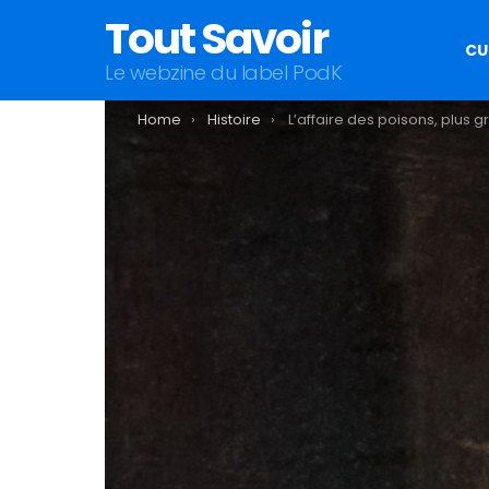
Tout Savoir
CU
Le webzine du label PodK
You are here:
Home
Histoire
L’affaire des poisons, plus grand scandale du règne d