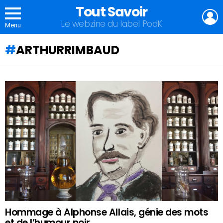
Tout Savoir
L
Le webzine du label PodK
Menu
ARTHURRIMBAUD
QU'ALLEZ-
VOUS
APPRENDRE
AUJOURD'HUI
?
Hommage à Alphonse Allais, génie des mots
et de l’humour noir