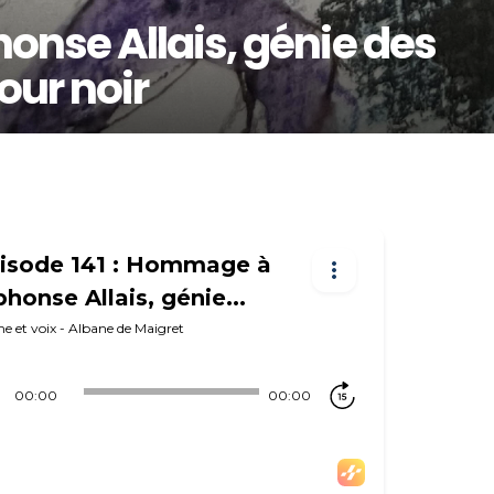
nse Allais, génie des
our noir