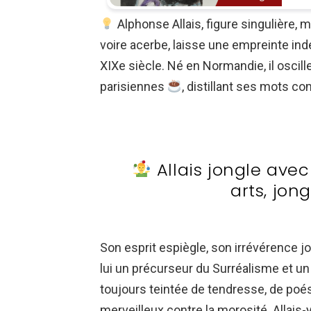
Alphonse Allais, figure singulière, m
voire acerbe, laisse une empreinte indél
XIXe siècle. Né en Normandie, il oscil
parisiennes
, distillant ses mots c
Allais jongle avec
arts, jong
Son esprit espiègle, son irrévérence j
lui un précurseur du Surréalisme et un
toujours teintée de tendresse, de poés
merveilleux contre la morosité. Allais-y