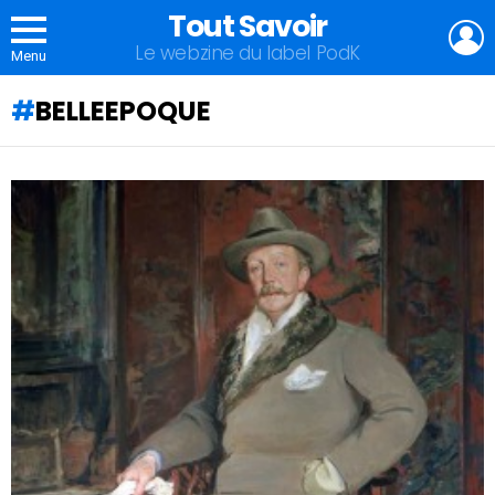
Tout Savoir
L
Le webzine du label PodK
Menu
BELLEEPOQUE
QU'ALLEZ-
VOUS
APPRENDRE
AUJOURD'HUI
?