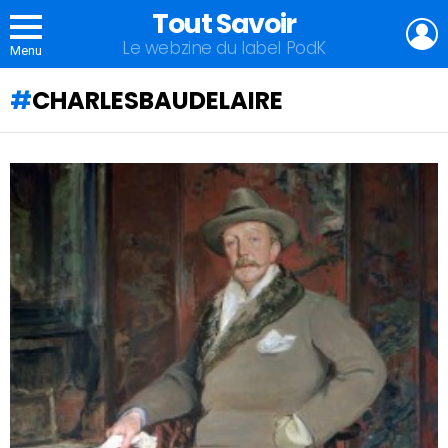
Tout Savoir
L
Le webzine du label PodK
Menu
CHARLESBAUDELAIRE
QU'ALLEZ-
VOUS
APPRENDRE
AUJOURD'HUI
?