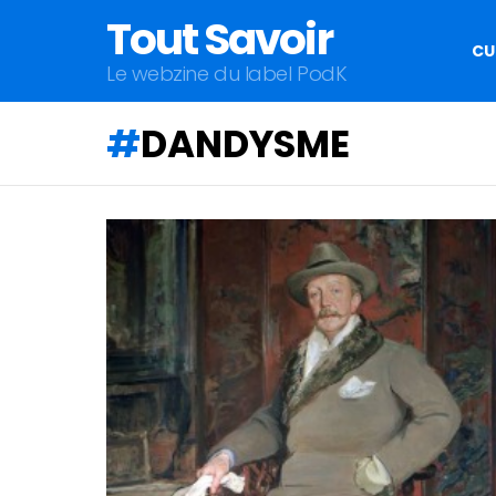
Tout Savoir
CU
Le webzine du label PodK
DANDYSME
QU'ALLEZ-
VOUS
APPRENDRE
AUJOURD'HUI
?