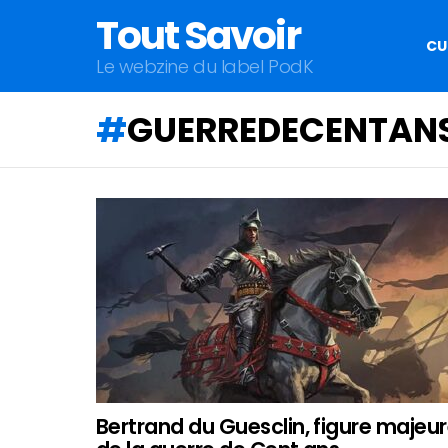
Tout Savoir
CU
Le webzine du label PodK
GUERREDECENTAN
QU'ALLEZ-
VOUS
APPRENDRE
AUJOURD'HUI
?
Bertrand du Guesclin, figure majeu