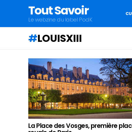
Tout Savoir
CU
Le webzine du label PodK
LOUISXIII
QU'ALLEZ-
VOUS
APPRENDRE
AUJOURD'HUI
?
La Place des Vosges, première pla