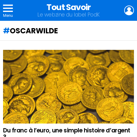
Tout Savoir
L
Le webzine du label PodK
Menu
OSCARWILDE
QU'ALLEZ-
VOUS
APPRENDRE
AUJOURD'HUI
?
Du franc à l’euro, une simple histoire d’argent
?