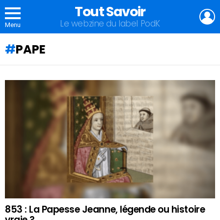
Tout Savoir
L
Le webzine du label PodK
Menu
PAPE
QU'ALLEZ-
VOUS
APPRENDRE
AUJOURD'HUI
?
853 : La Papesse Jeanne, légende ou histoire
vraie ?