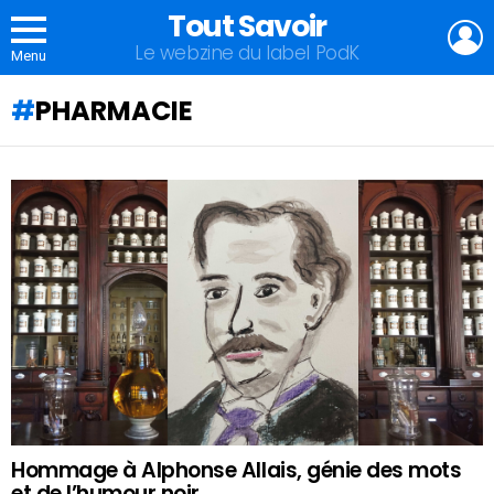
Tout Savoir
L
Le webzine du label PodK
Menu
PHARMACIE
QU'ALLEZ-
VOUS
APPRENDRE
AUJOURD'HUI
?
Hommage à Alphonse Allais, génie des mots
et de l’humour noir