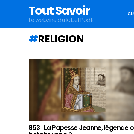
Tout Savoir
CU
Le webzine du label PodK
RELIGION
QU'ALLEZ-
VOUS
APPRENDRE
AUJOURD'HUI
?
853 : La Papesse Jeanne, légende 