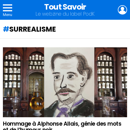
Tout Savoir
L
Le webzine du label PodK
Menu
SURREALISME
QU'ALLEZ-
VOUS
APPRENDRE
AUJOURD'HUI
?
Hommage à Alphonse Allais, génie des mots
et de l’humour noir