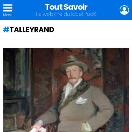
Tout Savoir
L
Le webzine du label PodK
Menu
TALLEYRAND
QU'ALLEZ-
VOUS
APPRENDRE
AUJOURD'HUI
?